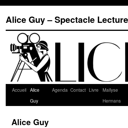
Aller
au
Alice Guy – Spectacle Lectur
contenu
Accueil
Alice
Agenda
Contact
Livre
Maïlyse
Guy
Hermans
Alice Guy